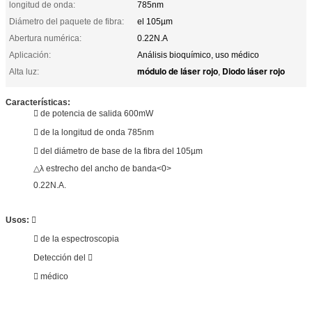
longitud de onda:
785nm
Diámetro del paquete de fibra:
el 105µm
Abertura numérica:
0.22N.A
Aplicación:
Análisis bioquímico, uso médico
módulo de láser rojo
Diodo láser rojo
Alta luz:
,
Características:
 de potencia de salida 600mW
 de la longitud de onda 785nm
 del diámetro de base de la fibra del 105µm
△λ estrecho del ancho de banda<0>
0.22N.A.
Usos:

 de la espectroscopia
Detección del 
 médico