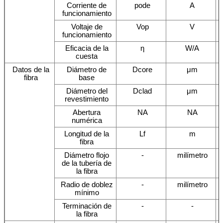
Corriente de
pode
A
funcionamiento
Voltaje de
Vop
V
funcionamiento
Eficacia de la
η
W/A
cuesta
Datos de la
Diámetro de
Dcore
μm
fibra
base
Diámetro del
Dclad
μm
revestimiento
Abertura
NA
NA
numérica
Longitud de la
Lf
m
fibra
Diámetro flojo
-
milímetro
de la tubería de
la fibra
Radio de doblez
-
milímetro
mínimo
Terminación de
-
-
la fibra