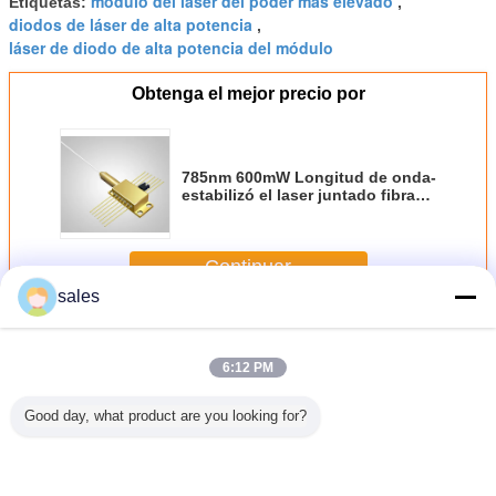
módulo del laser del poder más elevado
Etiquetas:
,
diodos de láser de alta potencia
,
láser de diodo de alta potencia del módulo
Obtenga el mejor precio por
785nm 600mW Longitud de onda-
estabilizó el laser juntado fibra
del diodo
Continuar
sales
Longitud de onda estabilizado diodo láser
Más
6:12 PM
Good day, what product are you looking for?
ra-
el poder más
976nm 140W
Diodo láser
Diodo l
iento de
elevado de
Longitud de onda-
estabilizado
estabiliz
rs 976nm
878.6nm 120W
estabilizó el laser
longitud de onda
976nm