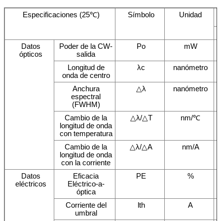
Especificaciones (25℃)
Símbolo
Unidad
Datos
Poder de la CW-
Po
mW
ópticos
salida
Longitud de
λc
nanómetro
onda de centro
Anchura
△λ
nanómetro
espectral
(FWHM)
Cambio de la
△λ/△T
nm/℃
longitud de onda
con temperatura
Cambio de la
△λ/△A
nm/A
longitud de onda
con la corriente
Datos
Eficacia
PE
%
eléctricos
Eléctrico-a-
óptica
Corriente del
lth
A
umbral