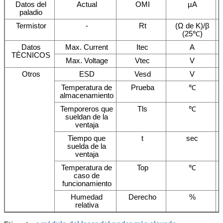
Datos del
Actual
OMI
µA
paladio
Termistor
-
Rt
(Ω de K)/β
(25℃)
Datos
Max. Current
Itec
A
TÉCNICOS
Max. Voltage
Vtec
V
Otros
ESD
Vesd
V
Temperatura de
Prueba
℃
almacenamiento
Temporeros que
Tls
℃
sueldan de la
ventaja
Tiempo que
t
sec
suelda de la
ventaja
Temperatura de
Top
℃
caso de
funcionamiento
Humedad
Derecho
%
relativa