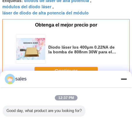
diodos de láser de alta potencia
Etiquetas:
,
módulos del diodo láser
,
láser de diodo de alta potencia del módulo
Obtenga el mejor precio por
Diodo láser los 400μm 0.22NA de
la bomba de 808nm 30W para el
bombeo de láser de estado
sólido
Continuar
sales
Bomba de diodo láser
Más
12:37 PM
Good day, what product are you looking for?
el laser
la fibra del poder
Bombeo de laser
Laser del diodo
976nm 
odo de
más elevado de
de la fibra -8W
de los lasers
Longitud d
m 30W
793nm 140W
793nm
976nm 60W del
estabilizó 