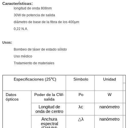
Características:
longitud de onda 808nm
30W de potencia de salida
diámetro de base de la fibra de los 400μm
0,22 N.A.
Usos:
Bombeo de láser de estado sólido
Uso médico
Tratamiento de materiales
Especificaciones (25℃)
Símbolo
Unidad
Datos
Poder de la CW-
Po
W
ópticos
salida
Longitud de
λc
nanómetro
onda de centro
Anchura
△λ
nanómetro
espectral