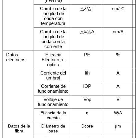
(FWHM)
Cambio de la
△λ/△T
nm/℃
longitud de
onda con
temperatura
Cambio de la
△λ/△A
nm/A
longitud de
onda con la
corriente
Datos
Eficacia
PE
%
eléctricos
Eléctrico-a-
óptica
Corriente del
Ith
A
umbral
Corriente de
IOP
A
funcionamiento
Voltaje de
Vop
V
funcionamiento
Eficacia de la
η
W/A
cuesta
Datos de la
Diámetro de
Dcore
µm
fibra
base