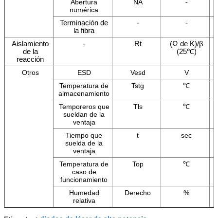
Abertura
NA
-
numérica
Terminación de
-
-
la fibra
Aislamiento
-
Rt
(Ω de K)/β
de la
(25℃)
reacción
Otros
ESD
Vesd
V
Temperatura de
Tstg
℃
almacenamiento
Temporeros que
Tls
℃
sueldan de la
ventaja
Tiempo que
t
sec
suelda de la
ventaja
Temperatura de
Top
℃
caso de
funcionamiento
Humedad
Derecho
%
relativa