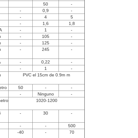
50
-
-
0,9
-
-
4
5
-
1,6
1,8
A
-
1
-
m
-
105
-
m
-
125
-
m
-
245
-
A
-
0,22
-
-
1
-
m
PVC el 15cm de 0.9m m
etro
50
-
-
-
Ninguno
-
etro
1020-1200
B
-
30
-
-
-
500
-40
-
70