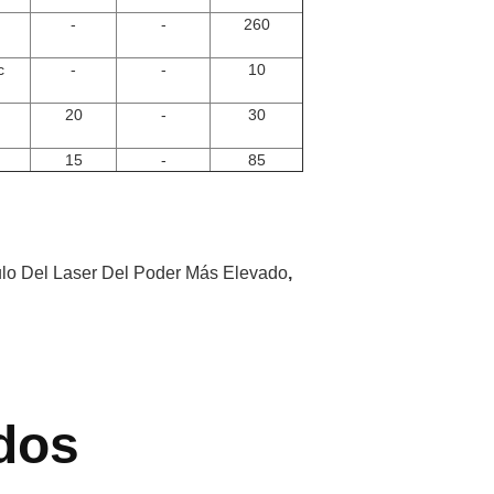
-
-
260
c
-
-
10
20
-
30
15
-
85
lo Del Laser Del Poder Más Elevado
,
dos