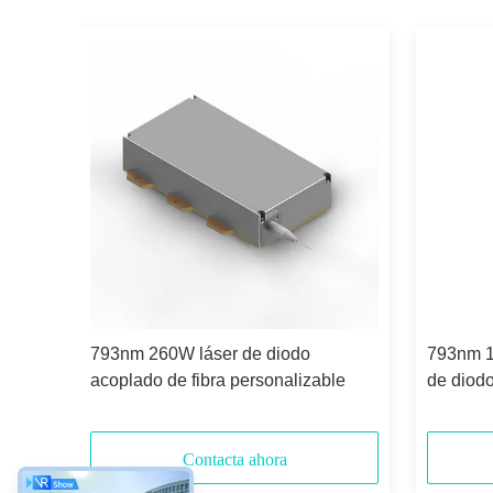
793nm 260W láser de diodo
793nm 1
a
acoplado de fibra personalizable
de diodo
Contacta ahora