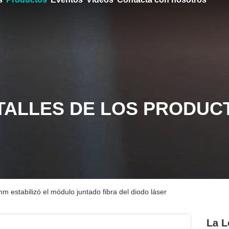
TALLES DE LOS PRODUC
m estabilizó el módulo juntado fibra del diodo láser
La L