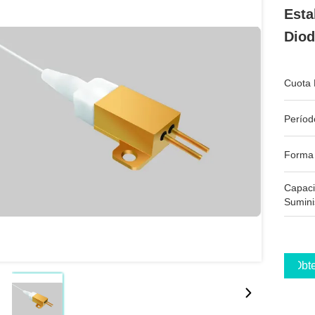
Esta
Diod
Cuota 
Períod
Forma
Capac
Sumini
Obte