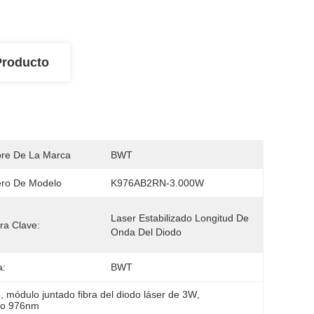
Producto
re De La Marca
BWT
ro De Modelo
K976AB2RN-3.000W
Laser Estabilizado Longitud De 
ra Clave:
Onda Del Diodo
a:
BWT
m
, 
módulo juntado fibra del diodo láser de 3W
, 
odo 976nm