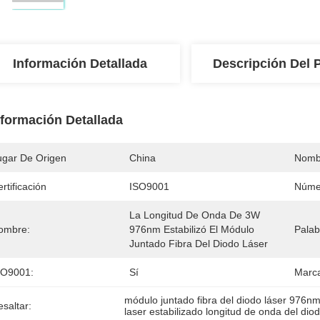
Información Detallada
Descripción Del 
nformación Detallada
ugar De Origen
China
Nomb
rtificación
ISO9001
Núme
La Longitud De Onda De 3W 
ombre:
976nm Estabilizó El Módulo 
Palab
Juntado Fibra Del Diodo Láser
SO9001:
Sí
Marc
módulo juntado fibra del diodo láser 976n
saltar:
laser estabilizado longitud de onda del di