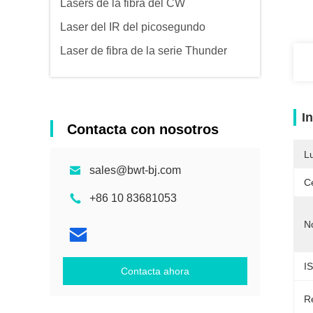
Lasers de la fibra del CW
Laser del IR del picosegundo
Laser de fibra de la serie Thunder
I
Contacta con nosotros
L
sales@bwt-bj.com
Ce
+86 10 83681053
N
I
Contacta ahora
Re