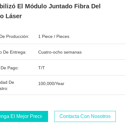
bilizó El Módulo Juntado Fibra Del
o Láser
De Producción:
1 Piece / Pieces
o De Entrega:
Cuatro-ocho semanas
 De Pago:
T/T
idad De
100,000/Year
stro:
nga El Mejor Precio
Contacta Con Nosotros