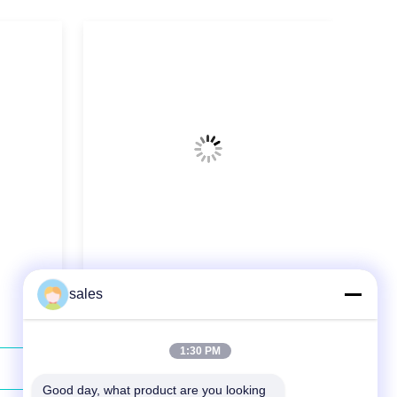
793nm 130W láser de diodo
sales
acoplado de fibra de bajo
mantenimiento
1:30 PM
Contacta ahora
Good day, what product are you looking 