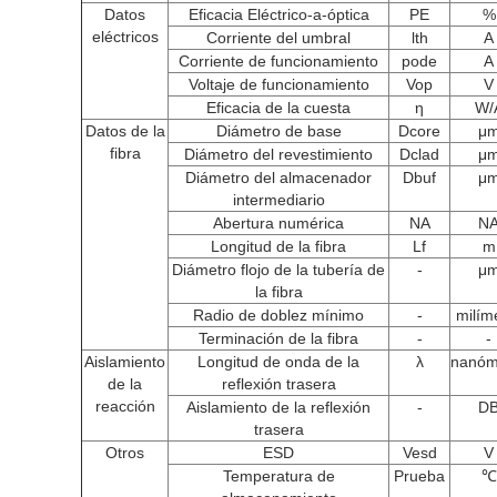
Datos
Eficacia Eléctrico-a-óptica
PE
%
eléctricos
Corriente del umbral
lth
A
Corriente de funcionamiento
pode
A
Voltaje de funcionamiento
Vop
V
Eficacia de la cuesta
η
W/
Datos de la
Diámetro de base
Dcore
μ
fibra
Diámetro del revestimiento
Dclad
μ
Diámetro del almacenador
Dbuf
μ
intermediario
Abertura numérica
NA
N
Longitud de la fibra
Lf
m
Diámetro flojo de la tubería de
-
μ
la fibra
Radio de doblez mínimo
-
milím
Terminación de la fibra
-
-
Aislamiento
Longitud de onda de la
λ
nanóm
de la
reflexión trasera
reacción
Aislamiento de la reflexión
-
D
trasera
Otros
ESD
Vesd
V
Temperatura de
Prueba
℃