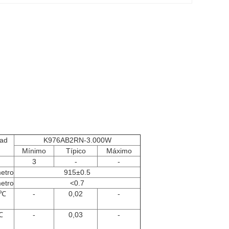
ad
K976AB2RN-3.000W
Mínimo
Típico
Máximo
3
-
-
etro
915±0.5
etro
<0.7
/℃
-
0,02
-
℃
-
0,03
-