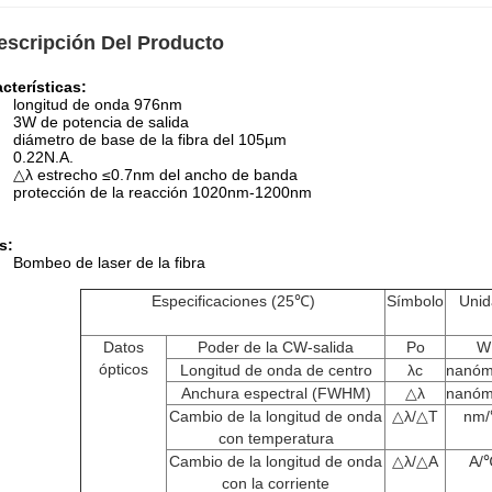
escripción Del Producto
cterísticas:
longitud de onda 976nm
3W de potencia de salida
diámetro de base de la fibra del 105µm
0.22N.A.
△λ estrecho ≤0.7nm del ancho de banda
protección de la reacción 1020nm-1200nm
s:
Bombeo de laser de la fibra
Especificaciones (25℃)
Símbolo
Unid
Datos
Poder de la CW-salida
Po
W
ópticos
Longitud de onda de centro
λc
nanóm
Anchura espectral (FWHM)
△λ
nanóm
Cambio de la longitud de onda
△λ/△T
nm
con temperatura
Cambio de la longitud de onda
△λ/△A
A/
con la corriente