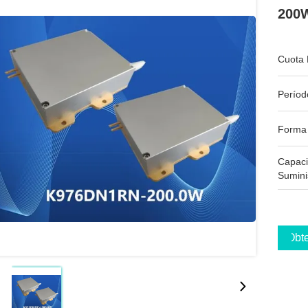
200W
Cuota 
Períod
Forma
Capac
Sumini
Obte