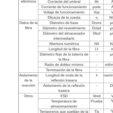
eléctricos
Corriente del umbral
lth
Corriente de funcionamiento
pode
Voltaje de funcionamiento
Vop
Eficacia de la cuesta
η
W
Datos de la
Diámetro de base
Dcore
μ
fibra
Diámetro del revestimiento
Dclad
μ
Diámetro del almacenador
Dbuf
μ
intermediario
Abertura numérica
NA
N
Longitud de la fibra
Lf
Diámetro flojo de la tubería de
-
μ
la fibra
Radio de doblez mínimo
-
milí
Terminación de la fibra
-
-
Aislamiento
Longitud de onda de la
λ
nanó
de la
reflexión trasera
reacción
Aislamiento de la reflexión
-
D
trasera
Otros
ESD
Vesd
Temperatura de
Prueba
almacenamiento
Temporeros que sueldan de la
Tls