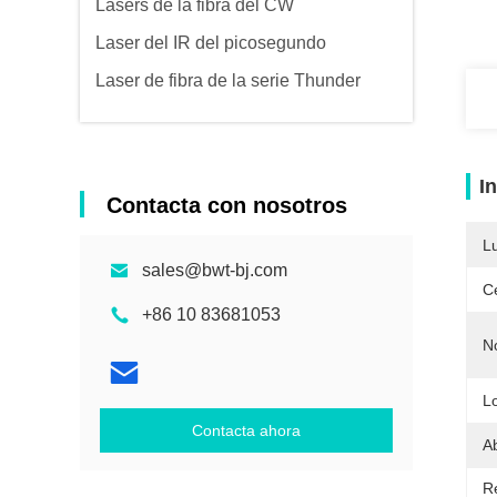
Lasers de la fibra del CW
Laser del IR del picosegundo
Laser de fibra de la serie Thunder
I
Contacta con nosotros
L
sales@bwt-bj.com
Ce
+86 10 83681053
N
L
Contacta ahora
A
Re