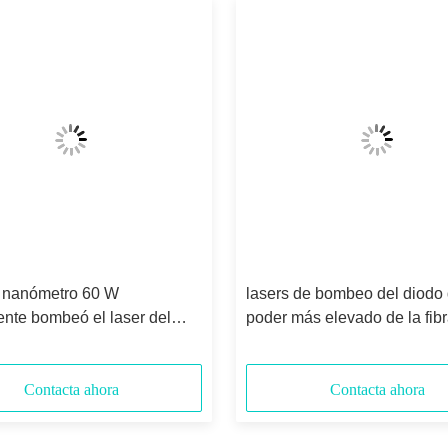
 nanómetro 60 W
lasers de bombeo del diodo 
nte bombeó el laser del
poder más elevado de la fib
ductor
915nm 370w
Contacta ahora
Contacta ahora