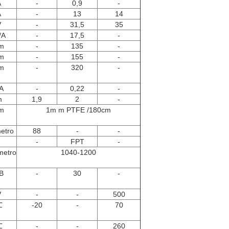
A
-
0,9
-
A
-
13
14
V
-
31,5
35
/A
-
17,5
-
m
-
135
-
m
-
155
-
m
-
320
-
A
-
0,22
-
m
1,9
2
-
m
1m m PTFE /180cm
metro
88
-
-
-
FPT
-
metro
1040-1200
B
-
30
-
V
-
-
500
℃
-20
-
70
℃
-
-
260