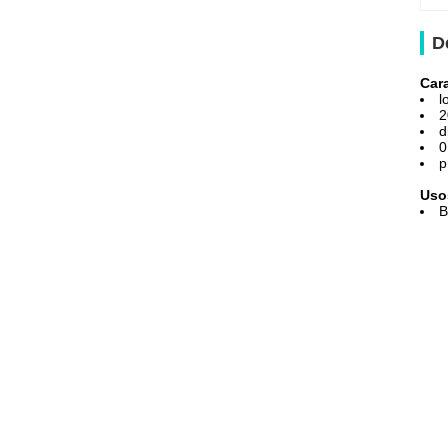
D
Cara
l
2
d
0
p
Uso
B