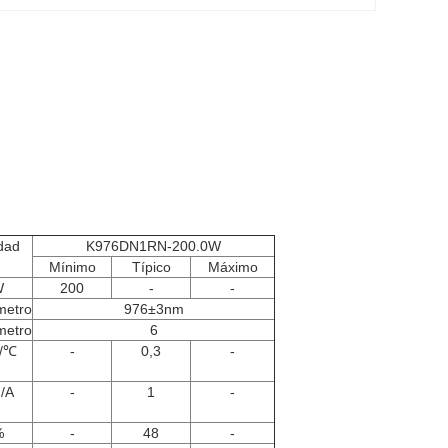
dad
K976DN1RN-200.0W
Mínimo
Típico
Máximo
W
200
-
-
metro
976±3nm
metro
6
/℃
-
0,3
-
/A
-
1
-
%
-
48
-