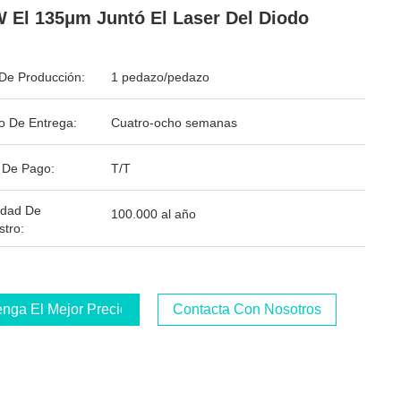
 El 135μm Juntó El Laser Del Diodo
De Producción:
1 pedazo/pedazo
o De Entrega:
Cuatro-ocho semanas
 De Pago:
T/T
idad De
100.000 al año
stro:
nga El Mejor Precio
Contacta Con Nosotros