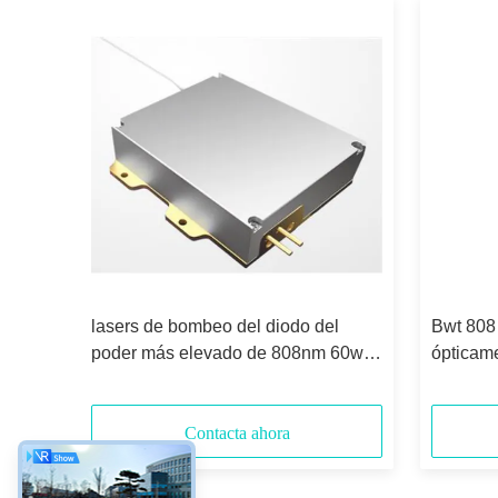
iodo
lasers de bombeo del diodo del
Bwt 808
ra el
poder más elevado de 808nm 60w
ópticame
Dpss
semicon
Contacta ahora