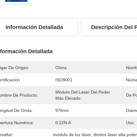
Información Detallada
Descripción Del 
nformación Detallada
ugar De Origen
China
Nomb
rtificación
ISO9001
Núme
Módulo Del Laser Del Poder 
ombre De Producto:
De Po
Más Elevado
ongitud De Onda:
976nm
Diáme
bertura Numérica:
0.22N.A
Uso:
saltar:
módulo de luz láser
, 
diodos láser alta pote