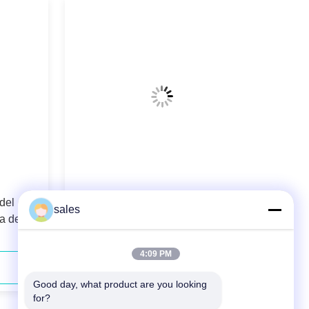
del
la longitud de onda de 976nm 180W
sales
ra de
estabilizó el laser juntado fibra del
diodo
4:09 PM
Contacta ahora
Good day, what product are you looking 
for?