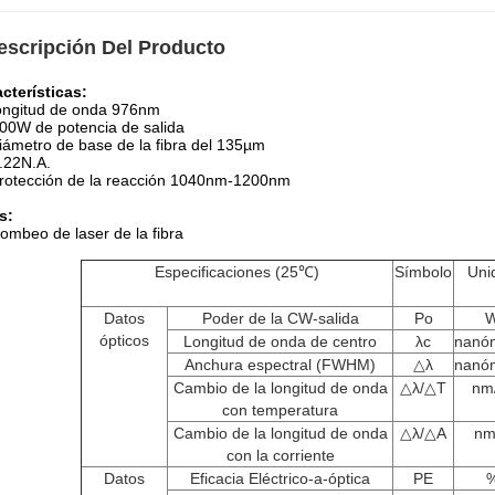
escripción Del Producto
cterísticas:
ongitud de onda 976nm
00W de potencia de salida
iámetro de base de la fibra del 135µm
.22N.A.
rotección de la reacción 1040nm-1200nm
s:
ombeo de laser de la fibra
Especificaciones (25℃)
Símbolo
Uni
Datos
Poder de la CW-salida
Po
ópticos
Longitud de onda de centro
λc
nanó
Anchura espectral (FWHM)
△λ
nanó
Cambio de la longitud de onda
△λ/△T
nm
con temperatura
Cambio de la longitud de onda
△λ/△A
nm
con la corriente
Datos
Eficacia Eléctrico-a-óptica
PE