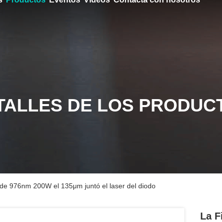
TALLES DE LOS PRODUC
 de 976nm 200W el 135μm juntó el laser del diodo
La F