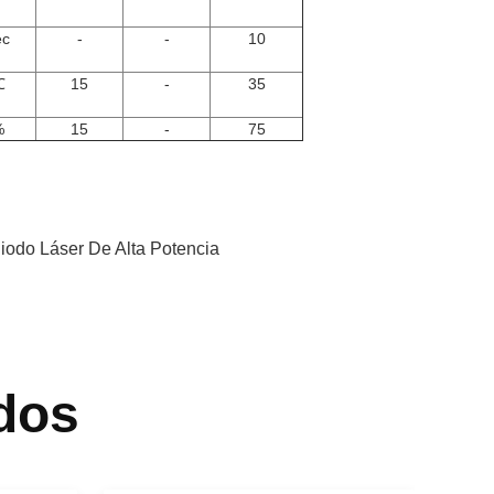
ec
-
-
10
℃
15
-
35
%
15
-
75
iodo Láser De Alta Potencia
dos